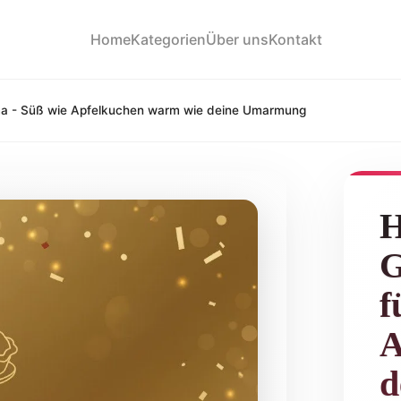
Home
Kategorien
Über uns
Kontakt
ma - Süß wie Apfelkuchen warm wie deine Umarmung
H
G
f
A
d