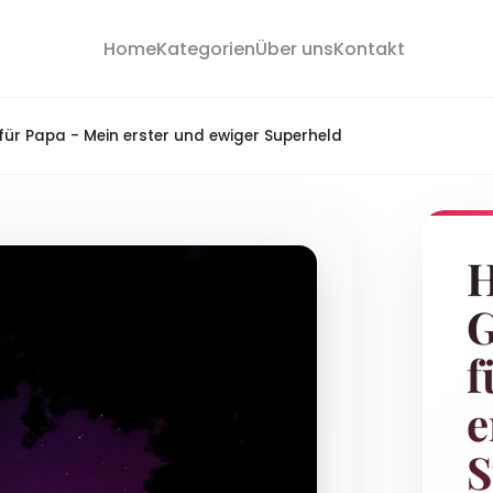
Home
Kategorien
Über uns
Kontakt
r Papa - Mein erster und ewiger Superheld
H
G
f
e
S