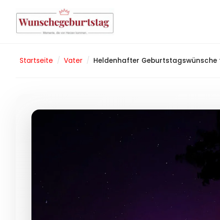
Startseite
/
Vater
/
Heldenhafter Geburtstagswünsche fü