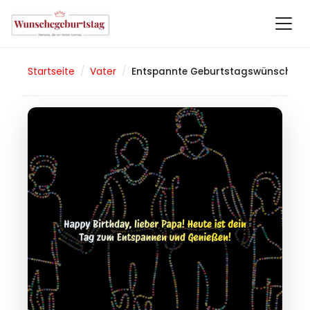
Startseite
/
Vater
/
Entspannte Geburtstagswünsche fü